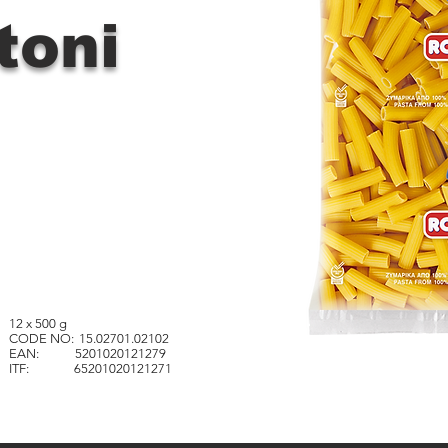
toni
12 x 500 g
CODE NO:
15.02701.02102
EAN: 5201020121279
ITF:
65201020121271