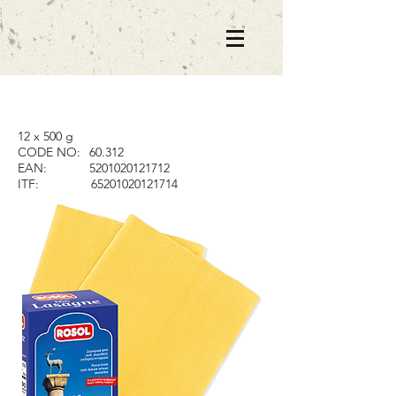
12 x 500 g
CODE NO:
60.312
EAN:
5201020121712
ITF:
65201020121714