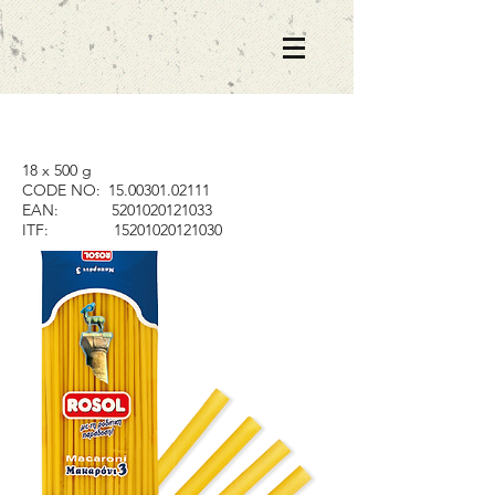
18 x 500 g
CODE NO:
15.00301.02111
EAN:
5201020121033
ITF:
15201020121030