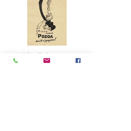
Από τη συλλογή του
Μορφωτικού Ιδρύματος
Εθνικής Τραπέζης.
ΠΑΝ. ΣΠ. ΔΑΚΟΣ Α.Β.Ε.Ε.Ζ.Τ.
11ο χλμ ΕΟ ΑΘΗΝΩΝ-ΛΑΜΙΑΣ 14451