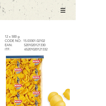
12 x 500 g
CODE NO:
15.03301.02102
EAN:
5201020121330
ITF:
65201020121332