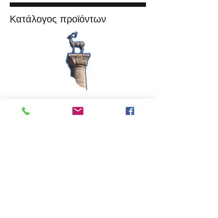
Κατάλογος προϊόντων
ΠΑΝ. ΣΠ. ΔΑΚΟΣ Α.Β.Ε.Ε.Ζ.Τ.
11ο χλμ ΕΟ ΑΘΗΝΩΝ-ΛΑΜΙΑΣ 14451
Μεταμόρφωση
Τηλ: 210 2840140-7
info@rosolpasta.gr